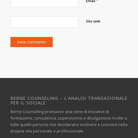
*
Email
Sito web
BERNE COUNSELING – L’ANALISI TRANSAZIONALE
PER IL SOCIALE
Berne Counseling promuove una serie di iniziative di
formazione, consulenza, supervisione e divulgazione rivolte a
tutte quelle persone che desiderano evolvere e crescere nella
propria vita personale o professionale.