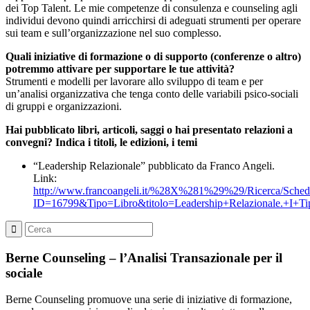
dei Top Talent. Le mie competenze di consulenza e counseling agli
individui devono quindi arricchirsi di adeguati strumenti per operare
sui team e sull’organizzazione nel suo complesso.
Quali iniziative di formazione o di supporto (conferenze o altro)
potremmo attivare per supportare le tue attività?
Strumenti e modelli per lavorare allo sviluppo di team e per
un’analisi organizzativa che tenga conto delle variabili psico-sociali
di gruppi e organizzazioni.
Hai pubblicato libri, articoli, saggi o hai presentato relazioni a
convegni? Indica i titoli, le edizioni, i temi
“Leadership Relazionale” pubblicato da Franco Angeli.
Link:
http://www.francoangeli.it/%28X%281%29%29/Ricerca/Scheda
ID=16799&Tipo=Libro&titolo=Leadership+Relazionale.+I+Tip
Berne Counseling – l’Analisi Transazionale per il
sociale
Berne Counseling promuove una serie di iniziative di formazione,