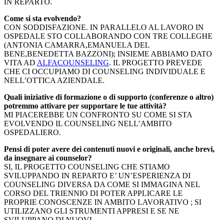
IN REPARTO.
Come si sta evolvendo?
CON SODDISFAZIONE. IN PARALLELO AL LAVORO IN
OSPEDALE STO COLLABORANDO CON TRE COLLEGHE
(ANTONIA CAMARRA,EMANUELA DEL
BENE,BENEDETTA BAZZONI); INSIEME ABBIAMO DATO
VITA AD
ALFACOUNSELING
. IL PROGETTO PREVEDE
CHE CI OCCUPIAMO DI COUNSELING INDIVIDUALE E
NELL’OTTICA AZIENDALE.
Quali iniziative di formazione o di supporto (conferenze o altro)
potremmo attivare per supportare le tue attività?
MI PIACEREBBE UN CONFRONTO SU COME SI STA
EVOLVENDO IL COUNSELING NELL’AMBITO
OSPEDALIERO.
Pensi di poter avere dei contenuti nuovi e originali, anche brevi,
da insegnare ai counselor?
SI, IL PROGETTO COUNSELING CHE STIAMO
SVILUPPANDO IN REPARTO E’ UN’ESPERIENZA DI
COUNSELING DIVERSA DA COME SI IMMAGINA NEL
CORSO DEL TRIENNIO DI POTER APPLICARE LE
PROPRIE CONOSCENZE IN AMBITO LAVORATIVO ; SI
UTILIZZANO GLI STRUMENTI APPRESI E SE NE
SVILUPPANO DI NUOVI.