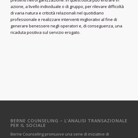
presenti nell’organizzazione. In quest’ottica può entrare in
azione, a livello individuale o di gruppo, per rilevare difficoltà
di varia natura e criticità relazionali nel quotidiano
professionale e realizzare interventi migliorativi al fine di
generare benessere negli operatori e, di conseguenza, una
ricaduta positiva sul servizio erogato.
BERNE COUNSELING – L’ANALISI TRANSAZIONALE
PER IL SOCIALE
Berne Counseling promuove una serie di iniziative di