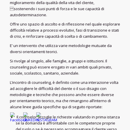
miglioramento della qualità della vita del cliente,
sostenendo i suoi punti di forza e le sue capacità di
autodeterminazione.
Offre uno spazio di ascolto e di riflessione nel quale esplorare
difficoltà relative a processi evolutivi, fasi di transizione e stati
di crisi, e rinforzare capacità di scelta o di cambiamento.
E’ un intervento che utilizza varie metodologie mutuate da
diversi orientamenti teorici.
Si rivolge al singolo, alle famiglie, a gruppi e istituzioni. Il
counseling può essere erogato in vari ambiti quali privato,
sociale, scolastico, sanitario, aziendale.
L’incontro di counseling, è definito come una interazione volta
ad accogliere le difficoltà del cliente o il suo disagio con
metodologie e tecniche che possono anche essere diverse
per orientamento teorico, ma che rimangono all’interno di
alcune linee guida specifiche qui di seguito riportate:
Il counselor accoglie le richieste valutando in prima istanza
se la domanda è affrontabile con le competenze proprie
del ruolo o se è necessario accompagnare il cliente verso