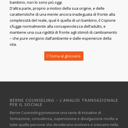
bambino, non lo sono più oggi.
D’altra parte, proprio a motivo della sua origine, e delle
caratteristiche di una mente ancora inadeguata di fronte alla
complessità del reale, qual è quella di un bambino, il Copione
sfugge normalmente alla consapevolezza dell’adulto, e
mantiene una sua rigidità di fronte agli stimoli di cambiamento
– che pure vengono dall’ambiente e dalle esperienze della
vita.
Torna al glossario
BERNE COUNSELING – L’ANALISI TRANSAZIONALE
PER IL SOCIALE
Berne Counseling promuove una serie di iniziative di
formazione, consulenza, supervisione e divulgazione rivolte a
tutte quelle persone che desiderano evolvere e crescere nella