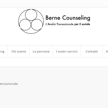
ing
Chi siamo
Le persone
I nostri servizi
Contatti
A
ransazionale.