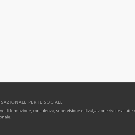
SAZIONALE PER IL SOCIALE
ve di formazione, consulenza, supervisione e divulgazione rivolte a tutt
ionale.