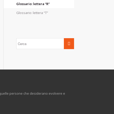
Glossario: lettera “R”
Glossario: lettera “T”
e quelle persone che desiderano evolvere e