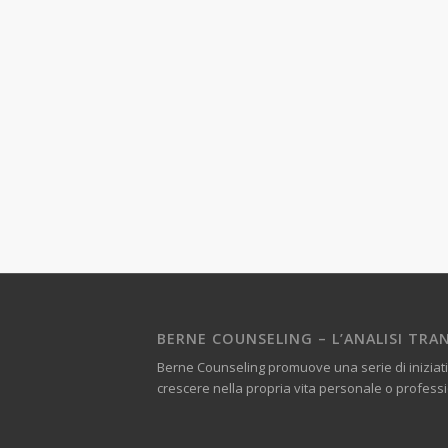
BERNE COUNSELING – L’ANALISI TRAN
Berne Counseling promuove una serie di iniziati
crescere nella propria vita personale o profess