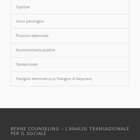
Copione
Gioco psicologico
Posizioni esistenziali
Riconoscimento positivo
Transazionale
Triangolo drammatico (o Triangolo di Karpman)
BERNE COUNSELING – L’ANALISI TRANSAZIONALE
PER IL SOCIALE