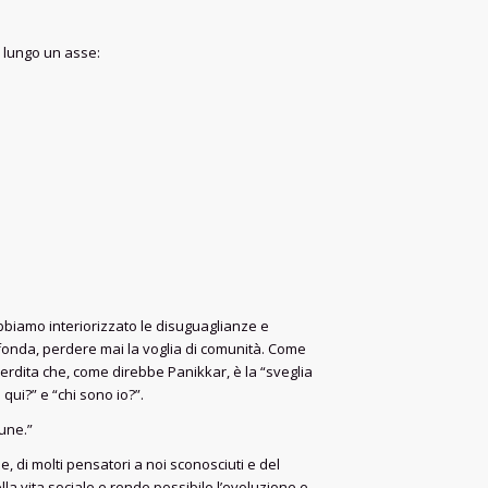
i lungo un asse:
abbiamo interiorizzato le disuguaglianze e
fonda, perdere mai la voglia di comunità. Come
erdita che, come direbbe Panikkar, è la “sveglia
qui?” e “chi sono io?”.
mune.”
e, di molti pensatori a noi sconosciuti e del
lla vita sociale e rende possibile l’evoluzione e