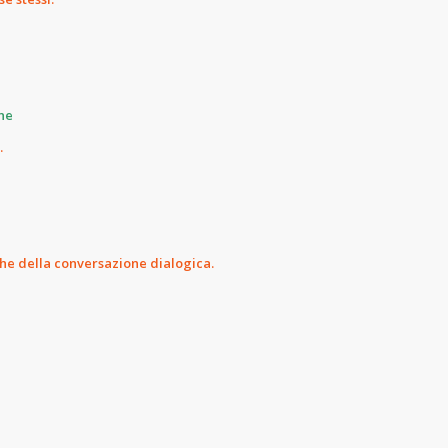
one
.
che della conversazione dialogica.