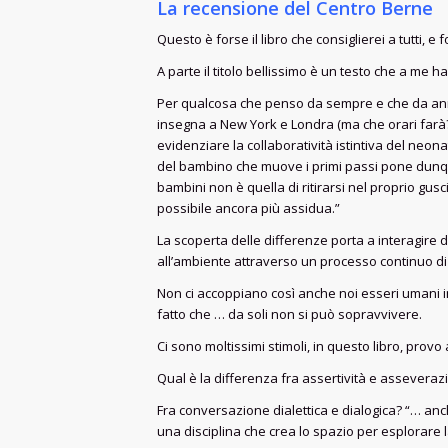
La recensione del Centro Berne
Questo è forse il libro che consiglierei a tutti, e 
A parte il titolo bellissimo è un testo che a me h
Per qualcosa che penso da sempre e che da anni 
insegna a New York e Londra (ma che orari farà?
evidenziare la collaboratività istintiva del neon
del bambino che muove i primi passi pone dunque
bambini non è quella di ritirarsi nel proprio gusc
possibile ancora più assidua.”
La scoperta delle differenze porta a interagire d
all’ambiente attraverso un processo continuo di
Non ci accoppiano così anche noi esseri umani i
fatto che … da soli non si può sopravvivere.
Ci sono moltissimi stimoli, in questo libro, provo
Qual è la differenza fra assertività e asseveraz
Fra conversazione dialettica e dialogica? “… anc
una disciplina che crea lo spazio per esplorare la 