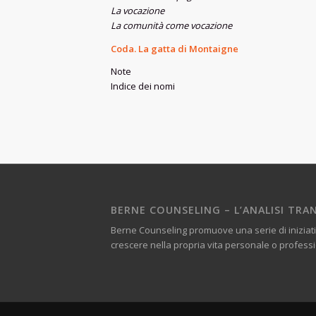
La vocazione
La comunità come vocazione
Coda. La gatta di Montaigne
Note
Indice dei nomi
BERNE COUNSELING – L’ANALISI TRAN
Berne Counseling promuove una serie di iniziati
crescere nella propria vita personale o profess