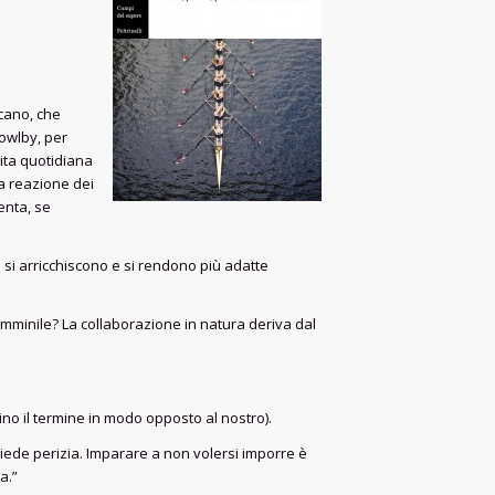
cano, che
owlby, per
vita quotidiana
a reazione dei
venta, se
e si arricchiscono e si rendono più adatte
emminile? La collaborazione in natura deriva dal
no il termine in modo opposto al nostro).
hiede perizia. Imparare a non volersi imporre è
a.”