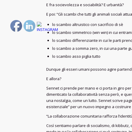
E fra socievolezza e sociabilità? E urbanità?
E poi: “Gli scambi che tutti gli animali sociali 
lo scambio altruistico con sacrificio di sè
lo scambio simmetrico (win win) in cui entram
lo scambio differenziante in cui le parti pre
lo scambio a somma zero, in cui una parte g
lo scambio asso piglia tutto
Dunque gli esseri umani possono agire partendo
E allora?
Sennet ci prende per mano e ci porta in giro per
dimenticato la collaboratività senza però, e qu
una nostalgia, come un lutto. Sennet scrive pagi
esistenziale” per un nuovo impegno a costruire n
“La collaborazione comunitaria rafforza l’identit
Così sentiamo parlare di socialismo, di kibbutz, 
modo in cui la collaborazione si può costruire. I