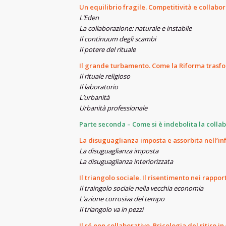
Un equilibrio fragile. Competitività e collabo
L’Eden
La collaborazione: naturale e instabile
Il continuum degli scambi
Il potere del rituale
Il grande turbamento. Come la Riforma trasfo
Il rituale religioso
Il laboratorio
L’urbanità
Urbanità professionale
Parte seconda – Come si è indebolita la colla
La disuguaglianza imposta e assorbita nell’in
La disuguaglianza imposta
La disuguaglianza interiorizzata
Il triangolo sociale. Il risentimento nei rapport
Il traingolo sociale nella vecchia economia
L’azione corrosiva del tempo
Il triangolo va in pezzi
Il sé non collaborativo. Psicologia del ritiro in 