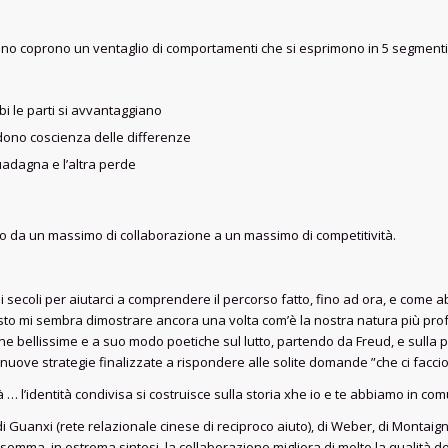
attuano coprono un ventaglio di comportamenti che si esprimono in 5 segment
bi le parti si avvantaggiano
ndono coscienza delle differenze
uadagna e l’altra perde
 da un massimo di collaborazione a un massimo di competitività.
 i secoli per aiutarci a comprendere il percorso fatto, fino ad ora, e come 
esto mi sembra dimostrare ancora una volta com’è la nostra natura più pro
ne bellissime e a suo modo poetiche sul lutto, partendo da Freud, e sulla p
uove strategie finalizzate a rispondere alle solite domande ”che ci faccio 
à … l’identità condivisa si costruisce sulla storia xhe io e te abbiamo in co
di Guanxi (rete relazionale cinese di reciproco aiuto), di Weber, di Montaign
nsomma, in estrema sintesi, la collaborazione migliora di molto la qualità de