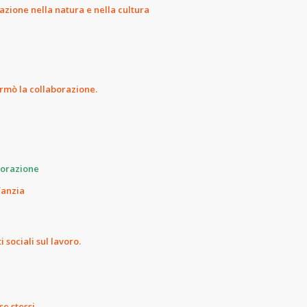
razione nella natura e nella cultura
rmò la collaborazione.
borazione
fanzia
i sociali sul lavoro.
se stessi.