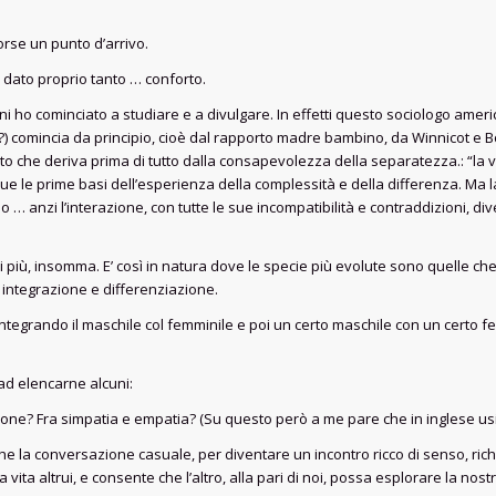
forse un punto d’arrivo.
a dato proprio tanto … conforto.
ho cominciato a studiare e a divulgare. In effetti questo sociologo ameri
) comincia da principio, cioè dal rapporto madre bambino, da Winnicot e B
ato che deriva prima di tutto dalla consapevolezza della separatezza.: “la 
 le prime basi dell’esperienza della complessità e della differenza. Ma l
io … anzi l’interazione, con tutte le sue incompatibilità e contraddizioni, di
i più, insomma. E’ così in natura dove le specie più evolute sono quelle ch
 integrazione e differenziazione.
ntegrando il maschile col femminile e poi un certo maschile con un certo f
 ad elencarne alcuni:
ione? Fra simpatia e empatia? (Su questo però a me pare che in inglese usi
he la conversazione casuale, per diventare un incontro ricco di senso, ric
vita altrui, e consente che l’altro, alla pari di noi, possa esplorare la nostr