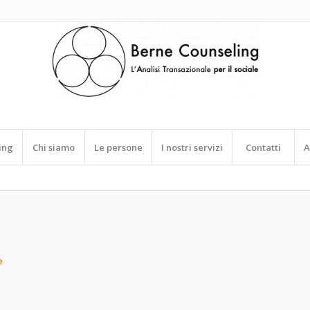
ing
Chi siamo
Le persone
I nostri servizi
Contatti
A
e