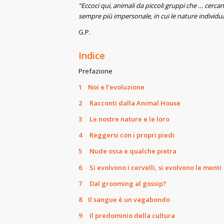
“Eccoci qui, animali da piccoli gruppi che … cercan
sempre più impersonale, in cui le nature individual
G.P.
Indice
Prefazione
1 Noi e l’evoluzione
2 Racconti dalla Animal House
3 Le nostre nature e le loro
4 Reggersi con i propri piedi
5 Nude ossa e qualche pietra
6 Si evolvono i cervelli, si evolvono le menti
7 Dal grooming al gossip?
8 Il sangue è un vagabondo
9 Il predominio della cultura