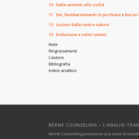
10 Dalle sementi alle civiltà
11 Dei, bombardamenti in picchiata e burocr
12 Lezioni dalle nostre nature
13 Evoluzione e valori umani
Note
Ringraziamenti
L’autore
Bibliografia
Indice analitico
BERNE COUNSELING – L’ANALISI TRAN
Berne Counseling promuove una serie di iniziati