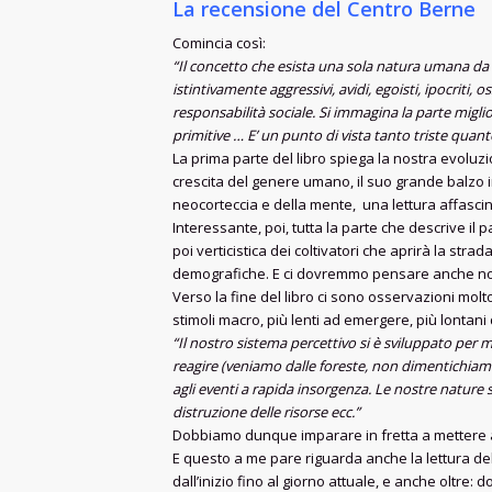
La recensione del Centro Berne
Comincia così:
“Il concetto che esista una sola natura umana da m
istintivamente aggressivi, avidi, egoisti, ipocriti,
responsabilità sociale. Si immagina la parte migli
primitive … E’ un punto di vista tanto triste qua
La prima parte del libro spiega la nostra evoluz
crescita del genere umano, il suo grande balzo in 
neocorteccia e della mente, una lettura affasci
Interessante, poi, tutta la parte che descrive il p
poi verticistica dei coltivatori che aprirà la str
demografiche. E ci dovremmo pensare anche no
Verso la fine del libro ci sono osservazioni molt
stimoli macro, più lenti ad emergere, più lontani 
“Il nostro sistema percettivo si è sviluppato per
reagire (veniamo dalle foreste, non dimentichiamo
agli eventi a rapida insorgenza. Le nostre nature s
distruzione delle risorse ecc.”
Dobbiamo dunque imparare in fretta a mettere a fuo
E questo a me pare riguarda anche la lettura del
dall’inizio fino al giorno attuale, e anche oltre: