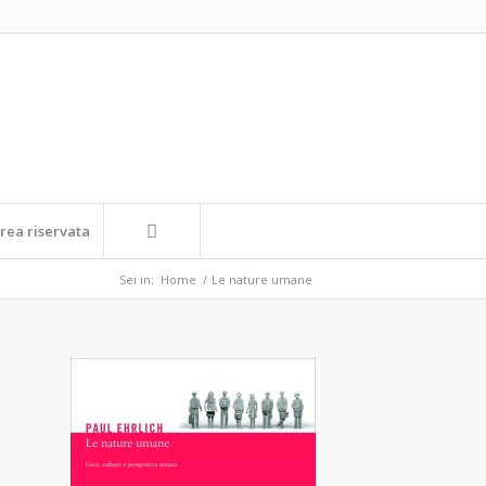
rea riservata
Sei in:
Home
/
Le nature umane