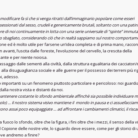
odificare fa sì che si venga ritratti dall’immaginario popolare come esseri
 ossessionati dal sesso, crudeli e genericamente brutali, soltanto con una patin
ore di noi continuamente in lotta con una serie universale di “spinte” immutab
nto sbagliato, considerando ciò che in realtà sappiamo sul nostro comportam
ione ed è molto utile per farsene un’idea completa e di prima mano, raccon
avanti, l’uscita dalle foreste, l’evoluzione del cervello, la crescita della
nante e per niente noiosa.
assaggio dalle sementi alla civiltà, dalla struttura egualitaria dei cacciatori/
ada alla disuguaglianza sociale e alle guerre per il possesso dei terreni più 
i, adesso.
o importanti su un fenomeno piuttosto particolare e pericoloso: noi guardiam
dalla nostra vista e distanti da noi.
 mantenere costante lo sfondo ambientale affinchè sia possibile individuare m
lo) … il nostro sistema visivo mantiene il mondo in pausa e ci assuefacciam
ono assai poco equipaggiate … ad affrontare i cambiamenti climatici, il riscal
co lo sfondo, oltre che la figura, i fini oltre che i mezzi, il senso della vi
 Copione delle nostre vite, lo sguardo deve essere, come per gli storici di 
 dove andremo a finire?