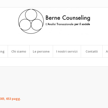
ing
Chi siamo
Le persone
I nostri servizi
Contatti
A
005, 653 pagg.