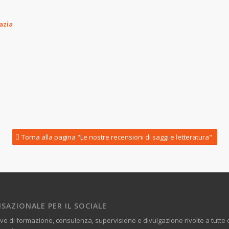
azia
Torna alla pagina "Le nostre recensioni di saggi e letteratura"
SAZIONALE PER IL SOCIALE
ve di formazione, consulenza, supervisione e divulgazione rivolte a tutt