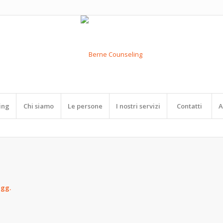
ing
Chi siamo
Le persone
I nostri servizi
Contatti
A
agg.