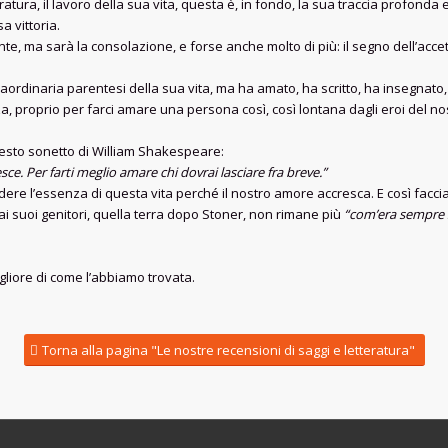
atura, il lavoro della sua vita, questa è, in fondo, la sua traccia profonda e 
a vittoria.
te, ma sarà la consolazione, e forse anche molto di più: il segno dell’acce
raordinaria parentesi della sua vita, ma ha amato, ha scritto, ha insegnato
a, proprio per farci amare una persona così, così lontana dagli eroi del nos
questo sonetto di William Shakespeare:
sce. Per farti meglio amare chi dovrai lasciare fra breve.”
edere l’essenza di questa vita perché il nostro amore accresca. E così facci
o ai suoi genitori, quella terra dopo Stoner, non rimane più
“com’era sempre st
migliore di come l’abbiamo trovata.
Torna alla pagina "Le nostre recensioni di saggi e letteratura"