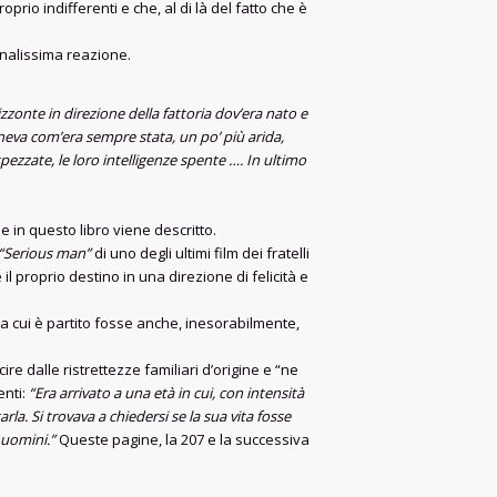
rio indifferenti e che, al di là del fatto che è
onalissima reazione.
rizzonte in direzione della fattoria dov’era nato e
neva com’era sempre stata, un po’ più arida,
spezzate, le loro intelligenze spente …. In ultimo
e in questo libro viene descritto.
“Serious man”
di uno degli ultimi film dei fratelli
e il proprio destino in una direzione di felicità e
 cui è partito fosse anche, inesorabilmente,
e dalle ristrettezze familiari d’origine e “ne
enti:
“Era arrivato a una età in cui, con intensità
a. Si trovava a chiedersi se la sua vita fosse
 uomini.”
Queste pagine, la 207 e la successiva