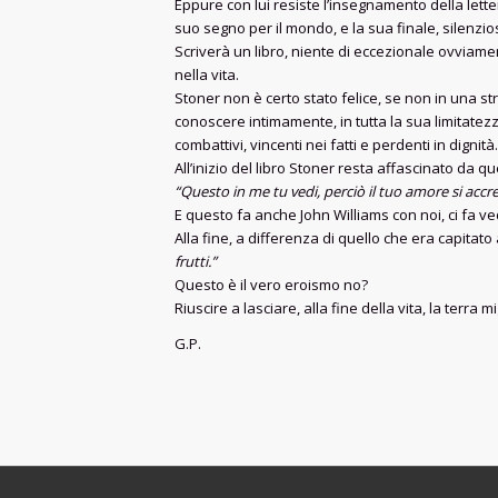
Eppure con lui resiste l’insegnamento della letter
suo segno per il mondo, e la sua finale, silenzios
Scriverà un libro, niente di eccezionale ovviamen
nella vita.
Stoner non è certo stato felice, se non in una st
conoscere intimamente, in tutta la sua limitatezz
combattivi, vincenti nei fatti e perdenti in dignità.
All’inizio del libro Stoner resta affascinato da 
“Questo in me tu vedi, perciò il tuo amore si accre
E questo fa anche John Williams con noi, ci fa v
Alla fine, a differenza di quello che era capitat
frutti.”
Questo è il vero eroismo no?
Riuscire a lasciare, alla fine della vita, la terra 
G.P.