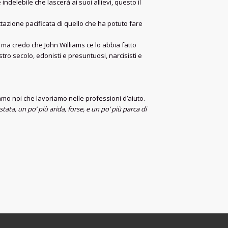
indelebile che lascerà ai suoi allievi, questo il
ttazione pacificata di quello che ha potuto fare
, ma credo che John Williams ce lo abbia fatto
tro secolo, edonisti e presuntuosi, narcisisti e
amo noi che lavoriamo nelle professioni d’aiuto.
ata, un po’ più arida, forse, e un po’ più parca di