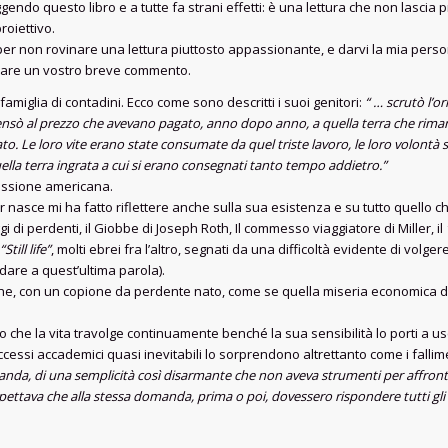
o questo libro e a tutte fa strani effetti: è una lettura che non lascia prop
roiettivo.
er non rovinare una lettura piuttosto appassionante, e darvi la mia pers
ndare un vostro breve commento.
amiglia di contadini. Ecco come sono descritti i suoi genitori:
“ … scrutò l’o
 Pensò al prezzo che avevano pagato, anno dopo anno, a quella terra che rima
iato. Le loro vite erano state consumate da quel triste lavoro, le loro volontà 
ella terra ingrata a cui si erano consegnati tanto tempo addietro.”
essione americana.
r nasce mi ha fatto riflettere anche sulla sua esistenza e su tutto quello ch
di perdenti, il Giobbe di Joseph Roth, Il commesso viaggiatore di Miller, il
“Still life”
, molti ebrei fra l’altro, segnati da una difficoltà evidente di volger
 dare a quest’ultima parola).
che, con un copione da perdente nato, come se quella miseria economica da
he la vita travolge continuamente benché la sua sensibilità lo porti a uscir
uccessi accademici quasi inevitabili lo sorprendono altrettanto come i fallim
nda, di una semplicità così disarmante che non aveva strumenti per affrontarl
spettava che alla stessa domanda, prima o poi, dovessero rispondere tutti gli