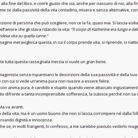
alla fine del libro, e com’è giusto che sia, anche per ciascuno di noi, alla fin
e se dalla passività della vita contadina, misera e senza alternative, con 
one di persona che può scegliere, non ce la fa, quasi mai. Si lascia esiliar
uell’amore che gli stava ridando la vita:
“Il corpo di Katherine era lungo e del
deva vita su quella carne.”
ine meravigliosa questa, in cui il corpo prende vita, si riprende, si riatti
e tutta questa rassegnata inerzia si vuole un gran bene.
otagonista senza risparmiarci le descrizioni della sua passività e della sua
con cui si vede un’anima pura non riuscire a essere felice.
, con anima pura, è candido e stupito quando viene attaccato ingiustament
onito difronte a tanta incomprensibile sofferenza, la subisce perché non s
Ma va avanti.
della vita, ma è un uomo buono che non si lascia corrompere né dalla follia,
ervando dignità e innocenza.
e se, in molti frangenti, lo confesso, a me sarebbe piaciuto vederlo reag