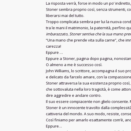
La risposta verrà, forse in modo un po’ indiretto, 
Stoner sembra proprio così, senza strumenti, com
liberarsi mai del tutto.
Troppo complicata sembra per lui la nuova condizi
tra le mani il matrimonio, la paternità, perfino q
imbarazzato, Stoner sentiva che la sua mano pren
“Una mano che prende vita sulla carne”, che immag
carezza!
Eppure …
Eppure a Stoner, pagina dopo pagina, nonostant
O almeno a me è successo così.
John Williams, lo scrittore, accompagna il suo pr
e delicato da farcelo amare, con la compassione 
Stoner attraversa la sua esistenza proprio così
che sottovaluta nella loro tragicità, è come att
dire aggredire e andare contro.
Il suo essere compiacente non glielo consente. 
Stoner è un innocente travolto dalla complessità 
cattiveria del mondo. A suo modo, resiste, cons
Così finiamo per amarlo esattamente com’è, anch
Eppure…