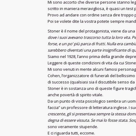
Mi sono accorto che diverse persone stanno leggend
scritto in maniera meravigliosa, è quasi un test p
Provo ad andare con ordine senza dire troppo p
Poi se volete dite la vostra potete sempre ma
Stoner è il nome del protagonista, viene da una f
dove i suoi avevano trascorso tutta la loro vita.
forse, e un po’ più parca di frutti. Nulla era camb
sarebbero diventati una parte insignificante di qu
Siamo nel 1928, l’anno prima della grande depr
Leggere di queste condizioni di vita da cui Stone
Mi sono venuti in mente alcuni famosi personaggi 
Cohen, l’organizzatore di funerali del bellissimo
di successo (qualsiasi sia il discutibile senso da
Stoner è in sostanza uno di queste figure tragi
anche povertà di spirito vitale.
Da un punto di vista psicologico sembra un uomo c
faccia” un professore di letteratura inglese. I s
crescente, gli si presentava sempre la stessa doma
degna di essere vissuta. Se mai lo fosse stata. So
sono veramente stupende.
E ci riguarda tutti, eccome.