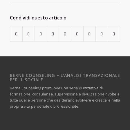
Condividi questo articolo
BERNE COUNSELING – L’ANALISI TRANSAZIONALE
PER IL SOCIALE
Berne Counseling promuove una serie di iniziative di
formazione, consulenza, supervisione e divulgazione rivolte a
tutte quelle persone che desiderano evolvere e crescere nella
propria vita personale o professionale.