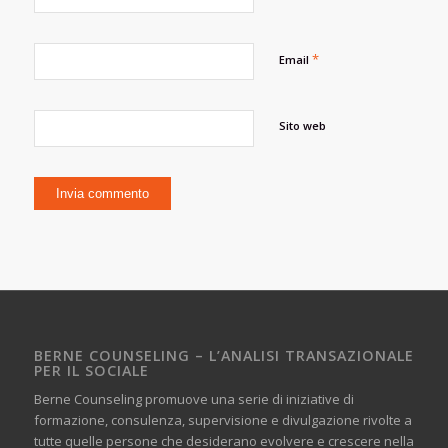
*
Email
Sito web
BERNE COUNSELING – L’ANALISI TRANSAZIONALE
PER IL SOCIALE
Berne Counseling promuove una serie di iniziative di
formazione, consulenza, supervisione e divulgazione rivolte a
tutte quelle persone che desiderano evolvere e crescere nella