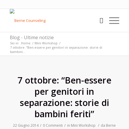
Blog - Ultime notizie
Sei in:
Home
/
Mini Workshop
/
7 ottobre: “Ben-essere per genitori in separazione: storie di
bambini...
7 ottobre: “Ben-essere
per genitori in
separazione: storie di
bambini feriti”
/
/
/
22 Giugno 2014
0 Commenti
in
Mini Workshop
da
Berne