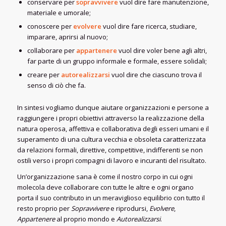
conservare per
sopravvivere
vuol dire fare manutenzione,
materiale e umorale;
conoscere per
evolvere
vuol dire fare ricerca, studiare,
imparare, aprirsi al nuovo;
collaborare per
appartenere
vuol dire voler bene agli altri,
far parte di un gruppo informale e formale, essere solidali;
creare per
autorealizzarsi
vuol dire che ciascuno trova il
senso di ciò che fa.
In sintesi vogliamo dunque aiutare organizzazioni e persone a
raggiungere i propri obiettivi attraverso la realizzazione della
natura operosa, affettiva e collaborativa degli esseri umani e il
superamento di una cultura vecchia e obsoleta caratterizzata
da relazioni formali, direttive, competitive, indifferenti se non
ostili verso i propri compagni di lavoro e incuranti del risultato.
Un’organizzazione sana è come il nostro corpo in cui ogni
molecola deve collaborare con tutte le altre e ogni organo
porta il suo contributo in un meraviglioso equilibrio con tutto il
resto proprio per
Sopravvivere
e riprodursi,
Evolvere
,
Appartenere
al proprio mondo e
Autorealizzarsi
.