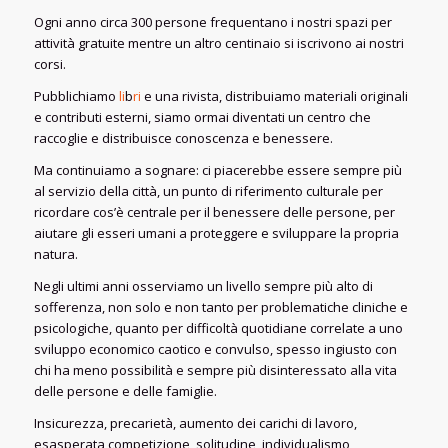
Ogni anno circa 300 persone frequentano i nostri spazi per
attività gratuite mentre un altro centinaio si iscrivono ai nostri
corsi.
Pubblichiamo
li
b
ri
e una rivista, distribuiamo materiali originali
e contributi esterni, siamo ormai diventati un centro che
raccoglie e distribuisce conoscenza e benessere.
Ma continuiamo a sognare: ci piacerebbe essere sempre più
al servizio della città, un punto di riferimento culturale per
ricordare cos’è centrale per il benessere delle persone, per
aiutare gli esseri umani a proteggere e sviluppare la propria
natura.
Negli ultimi anni osserviamo un livello sempre più alto di
sofferenza, non solo e non tanto per problematiche cliniche e
psicologiche, quanto per difficoltà quotidiane correlate a uno
sviluppo economico caotico e convulso, spesso ingiusto con
chi ha meno possibilità e sempre più disinteressato alla vita
delle persone e delle famiglie.
Insicurezza, precarietà, aumento dei carichi di lavoro,
esasperata competizione, solitudine, individualismo,