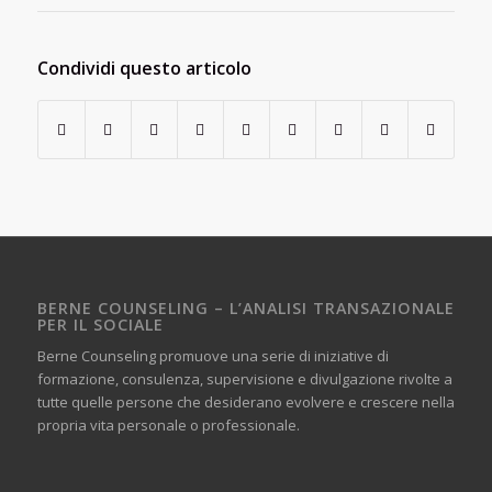
Condividi questo articolo
BERNE COUNSELING – L’ANALISI TRANSAZIONALE
PER IL SOCIALE
Berne Counseling promuove una serie di iniziative di
formazione, consulenza, supervisione e divulgazione rivolte a
tutte quelle persone che desiderano evolvere e crescere nella
propria vita personale o professionale.