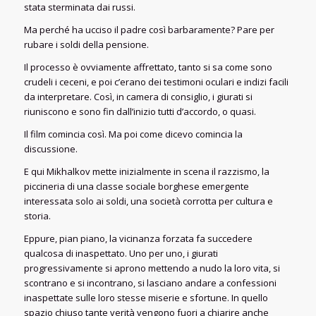
stata sterminata dai russi.
Ma perché ha ucciso il padre così barbaramente? Pare per
rubare i soldi della pensione.
Il processo è ovviamente affrettato, tanto si sa come sono
crudeli i ceceni, e poi c’erano dei testimoni oculari e indizi facili
da interpretare. Così, in camera di consiglio, i giurati si
riuniscono e sono fin dall’inizio tutti d’accordo, o quasi.
Il film comincia così. Ma poi come dicevo comincia la
discussione.
E qui Mikhalkov mette inizialmente in scena il razzismo, la
piccineria di una classe sociale borghese emergente
interessata solo ai soldi, una società corrotta per cultura e
storia.
Eppure, pian piano, la vicinanza forzata fa succedere
qualcosa di inaspettato. Uno per uno, i giurati
progressivamente si aprono mettendo a nudo la loro vita, si
scontrano e si incontrano, si lasciano andare a confessioni
inaspettate sulle loro stesse miserie e sfortune. In quello
spazio chiuso tante verità vengono fuori a chiarire anche