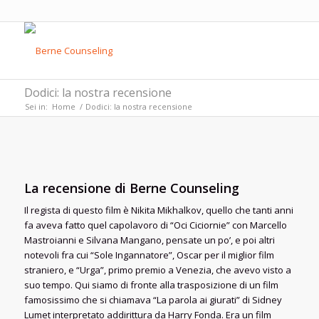
Dodici: la nostra recensione
Sei in:
Home
/
Dodici: la nostra recensione
La recensione di Berne Counseling
Il regista di questo film è Nikita Mikhalkov, quello che tanti anni
fa aveva fatto quel capolavoro di “Oci Ciciornie” con Marcello
Mastroianni e Silvana Mangano, pensate un po’, e poi altri
notevoli fra cui “Sole Ingannatore”, Oscar per il miglior film
straniero, e “Urga”, primo premio a Venezia, che avevo visto a
suo tempo. Qui siamo di fronte alla trasposizione di un film
famosissimo che si chiamava “La parola ai giurati” di Sidney
Lumet interpretato addirittura da Harry Fonda. Era un film