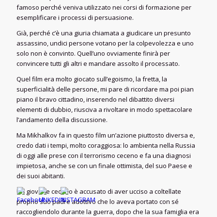
famoso perché veniva utilizzato nei corsi di formazione per
esemplificare i processi di persuasione.
Già, perché c’è una giuria chiamata a giudicare un presunto
assassino, undici persone votano per la colpevolezza e uno
solo non è convinto. Quell’uno ovviamente finirà per
convincere tutti gli altri e mandare assolto il processato.
Quel film era molto giocato sull’egoismo, la fretta, la
superficialità delle persone, mi pare di ricordare ma poi pian
piano il bravo cittadino, inserendo nel dibattito diversi
elementi di dubbio, riusciva a rivoltare in modo spettacolare
l’andamento della discussione.
Ma Mikhalkov fa in questo film un’azione piuttosto diversa e,
credo dati i tempi, molto coraggiosa: lo ambienta nella Russia
di oggi alle prese con il terrorismo ceceno e fa una diagnosi
impietosa, anche se con un finale ottimista, del suo Paese e
dei suoi abitanti.
Un giovane ceceno è accusato di aver ucciso a coltellate
proprio suo padre adottivo che lo aveva portato con sé
raccogliendolo durante la guerra, dopo che la sua famiglia era