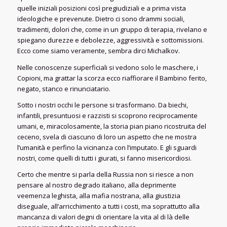
quelle iniziali posizioni così pregiudiziali e a prima vista
ideologiche e prevenute. Dietro ci sono drammi sociali,
tradimenti, dolori che, come in un gruppo di terapia, rivelano e
spiegano durezze e debolezze, aggressività e sottomissioni.
Ecco come siamo veramente, sembra dirci Michalkov.
Nelle conoscenze superficiali si vedono solo le maschere, i
Copioni, ma grattar la scorza ecco riaffiorare il Bambino ferito,
negato, stanco e rinunciatario.
Sotto i nostri occhi le persone si trasformano. Da biechi,
infantili, presuntuosi e razzisti si scoprono reciprocamente
umani, e, miracolosamente, la storia pian piano ricostruita del
ceceno, svela di ciascuno di loro un aspetto che ne mostra
l’umanità e perfino la vicinanza con l’imputato. E gli sguardi
nostri, come quelli di tutti i giurati, si fanno misericordiosi.
Certo che mentre si parla della Russia non si riesce a non
pensare al nostro degrado italiano, alla deprimente
veemenza leghista, alla mafia nostrana, alla giustizia
diseguale, all’arricchimento a tutti i costi, ma soprattutto alla
mancanza di valori degni di orientare la vita al di là delle