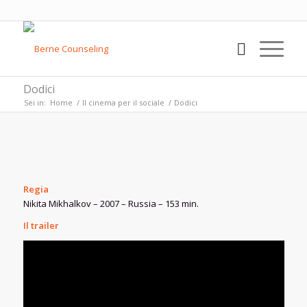
Dodici
Sei in:
Home
/
Il cinema per il sociale
/
Dodici
Regia
Nikita Mikhalkov – 2007 – Russia – 153 min.
Il trailer