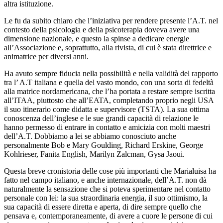
altra istituzione.
Le fu da subito chiaro che l’iniziativa per rendere presente l’A.T. nel
contesto della psicologia e della psicoterapia doveva avere una
dimensione nazionale, e questo la spinse a dedicare energie
all’Associazione e, soprattutto, alla rivista, di cui è stata direttrice e
animatrice per diversi anni.
Ha avuto sempre fiducia nella possibilità e nella validità del rapporto
tra l’ A.T italiana e quella del vasto mondo, con una sorta di fedeltà
alla matrice nordamericana, che l’ha portata a restare sempre iscritta
all’ITAA, piuttosto che all’EATA, completando proprio negli USA
il suo itinerario come didatta e supervisore (TSTA). La sua ottima
conoscenza dell’inglese e le sue grandi capacità di relazione le
hanno permesso di entrare in contatto e amicizia con molti maestri
dell’A.T. Dobbiamo a lei se abbiamo conosciuto anche
personalmente Bob e Mary Goulding, Richard Erskine, George
Kohlrieser, Fanita English, Marilyn Zalcman, Gysa Jaoui.
Questa breve cronistoria delle cose più importanti che Marialuisa ha
fatto nel campo italiano, e anche internazionale, dell’A.T. non dà
naturalmente la sensazione che si poteva sperimentare nel contatto
personale con lei: la sua straordinaria energia, il suo ottimismo, la
sua capacità di essere diretta e aperta, di dire sempre quello che
pensava e, contemporaneamente, di avere a cuore le persone di cui