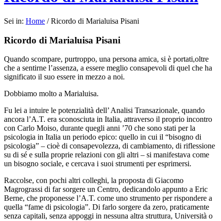
Sei in:
Home
/
Ricordo di Marialuisa Pisani
Ricordo di Marialuisa Pisani
Quando scompare, purtroppo, una persona amica, si è portati,oltre
che a sentirne l’assenza, a essere meglio consapevoli di quel che ha
significato il suo essere in mezzo a noi.
Dobbiamo molto a Marialuisa.
Fu lei a intuire le potenzialità dell’ Analisi Transazionale, quando
ancora l’A.T. era sconosciuta in Italia, attraverso il proprio incontro
con Carlo Moiso, durante quegli anni ’70 che sono stati per la
psicologia in Italia un periodo epico: quello in cui il “bisogno di
psicologia” – cioè di consapevolezza, di cambiamento, di riflessione
su di sé e sulla proprie relazioni con gli altri – si manifestava come
un bisogno sociale, e cercava i suoi strumenti per esprimersi.
Raccolse, con pochi altri colleghi, la proposta di Giacomo
Magrograssi di far sorgere un Centro, dedicandolo appunto a Eric
Berne, che proponesse l’A.T. come uno strumento per rispondere a
quella “fame di psicologia”. Di farlo sorgere da zero, praticamente
senza capitali, senza appoggi in nessuna altra struttura, Università o