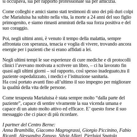
si occupava, sia per rapporto professionale sia per amicizia.
Come colleghi e amici siamo stati testimoni di uno dei più duri colpi
che Marialuisa ha subito nella vita, la morte a 24 anni del suo figlio
primogenito, e siamo rimasti ammirati della sua forza positiva e del
suo coraggio.
Poi, negli ultimi anni, è venuto il tempo della malattia, sempre
affrontata con speranza, tenacia e voglia di vivere, trovando ancora
energie per i pazienti che si erano affidati a lei.
Negli ultimi tempi le sue esperienze di cure mediche e di protocolli
clinici l’avevano motivata a scrivere un libro, – ci ha lavorato fin
quasi agli ultimi giorni – sul rapporto, così spesso inadeguato,tra il
paziente ospedalizzato, i medici e l’istituzione sanitaria.
Ha così portato avanti fino all’ultimo il suo impegno per migliorare
la qualità della vita delle persone.
Come terapeuta Marialuisa è stata sempre molto “dalla parte del
paziente”, capace di sentire vivamente la sua vicenda umana e
capace di un aiuto molto attivo ed efficace. E’ questo forse il suo
messaggio che ci piace di più ricordare.
I partner del Centro Berne:
Anna Brambilla, Giacomo Magrograssi, Giorgio Piccinino, Fabio
Ricardi, Alessandra Zanuso, Silvia Allari, Pierluigi Spatola