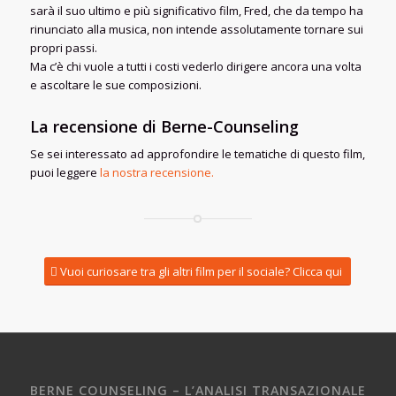
sarà il suo ultimo e più significativo film, Fred, che da tempo ha
rinunciato alla musica, non intende assolutamente tornare sui
propri passi.
Ma c’è chi vuole a tutti i costi vederlo dirigere ancora una volta
e ascoltare le sue composizioni.
La recensione di Berne-Counseling
Se sei interessato ad approfondire le tematiche di questo film,
puoi leggere
la nostra recensione.
Vuoi curiosare tra gli altri film per il sociale? Clicca qui
BERNE COUNSELING – L’ANALISI TRANSAZIONALE