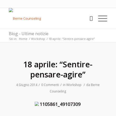
Blog - Ultime notizie
Sei in:
Home
/
Workshop
/
18 aprile: “Sentire-pensare-agire”
18 aprile: “Sentire-
pensare-agire”
/
/
/
4 Giugno 2014
0 Commenti
in
Workshop
da
Berne
Counseling