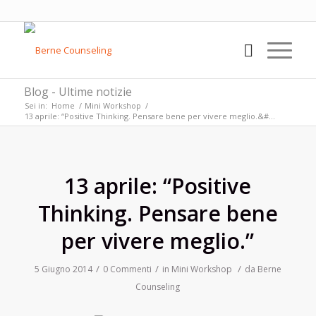
Blog - Ultime notizie
Sei in:
Home
/
Mini Workshop
/
13 aprile: “Positive Thinking. Pensare bene per vivere meglio.&#...
13 aprile: “Positive
Thinking. Pensare bene
per vivere meglio.”
/
/
/
5 Giugno 2014
0 Commenti
in
Mini Workshop
da
Berne
Counseling