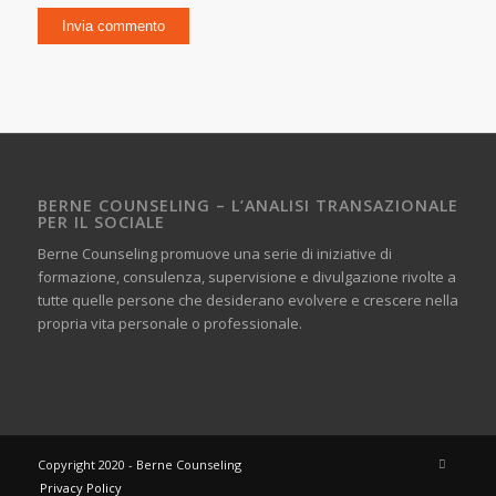
BERNE COUNSELING – L’ANALISI TRANSAZIONALE
PER IL SOCIALE
Berne Counseling promuove una serie di iniziative di
formazione, consulenza, supervisione e divulgazione rivolte a
tutte quelle persone che desiderano evolvere e crescere nella
propria vita personale o professionale.
Copyright 2020 - Berne Counseling
Privacy Policy