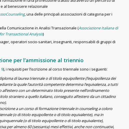
a formazione in una professione d’aiuto attraverso un percorso di
io e al benessere relazionale
ssoCounseling
, una delle principali associazioni di categoria per i
ella Comunicazione in Analisi Transazionale (
Associazione Italiana di
or Transactional Analysis
)
nager, operatori socio-sanitari, insegnanti, responsabili di gruppi di
lezione per l’ammissione al triennio
. 9
), i requisiti per l’iscrizione al corso triennale sono i seguenti:
diploma di laurea triennale o di titolo equipollente (l’equipollenza dei
mediante la quale l’autorità competente determina l’equivalenza, a tutti
guito all’estero con un determinato titolo presente nell’ordinamento
 titolo straniero a quello italiano, conseguito all’estero da un cittadino
ano).
scrizione a un corso di formazione triennale in counseling a coloro
nale (o di titolo equipollente o di titolo equivalente), ma in
inquennale (o di titolo equipollente o di titolo equivalente),
tiva per almeno 60 (sessanta) mesi effettivi, anche non continuativi,