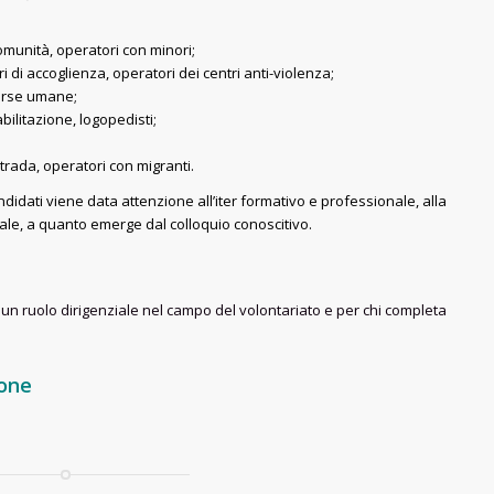
comunità, operatori con minori;
tri di accoglienza, operatori dei centri anti-violenza;
sorse umane;
iabilitazione, logopedisti;
 strada, operatori con migranti.
andidati viene data attenzione all’iter formativo e professionale, alla
ale, a quanto emerge dal colloquio conoscitivo.
e un ruolo dirigenziale nel campo del volontariato e per chi completa
ione
.