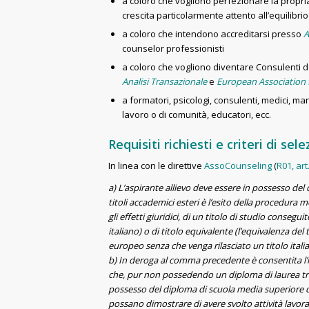
a coloro che vogliono perfezionare la propri
crescita particolarmente attento all’equilibr
a coloro che intendono accreditarsi presso
A
counselor professionisti
a coloro che vogliono diventare Consulenti d
Analisi Transazionale
e
European Association f
a formatori, psicologi, consulenti, medici, ma
lavoro o di comunità, educatori, ecc.
Requisiti richiesti e criteri di se
In linea con le direttive
AssoCounseling
(
R01, art
a) L’aspirante allievo deve essere in possesso del 
titoli accademici esteri è l’esito della procedura 
gli effetti giuridici, di un titolo di studio conse
italiano) o di titolo equivalente (l’equivalenza del
europeo senza che venga rilasciato un titolo itali
b) In deroga al comma precedente è consentita l’i
che, pur non possedendo un diploma di laurea trien
possesso del diploma di scuola media superiore qu
possano dimostrare di avere svolto attività lavora