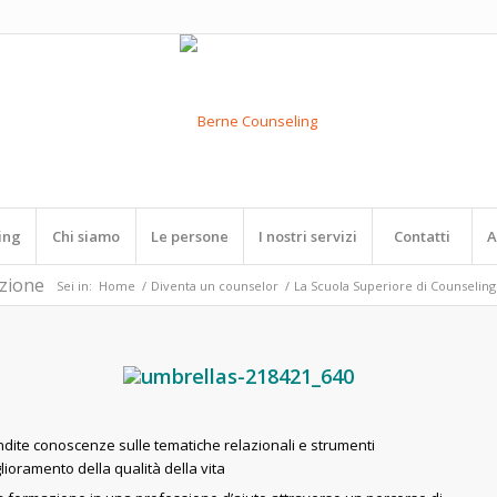
ing
Chi siamo
Le persone
I nostri servizi
Contatti
A
izione
Sei in:
Home
/
Diventa un counselor
/
La Scuola Superiore di Counseling
ondite conoscenze sulle tematiche relazionali e strumenti
glioramento della qualità della vita