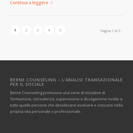
Continua a leggere
1
2
3
4
5
Pagina 1 di 5
BERNE COUNSELING – L’ANALISI TRANSAZIONALE
PER IL SOCIALE
Berne Counseling promuove una serie di iniziative di
formazione, consulenza, supervisione e divulgazione rivolte a
tutte quelle persone che desiderano evolvere e crescere nella
propria vita personale o professionale.